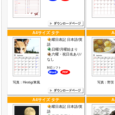
A4サイズ タテ
A
曜日表記 日本語/英
語
日曜/月曜始まり
六曜・祝日名あり/
なし
対応ソフト
写真：Hirotig/東風
写真：野茨
A4サイズ タテ
A
曜日表記 日本語/英
語