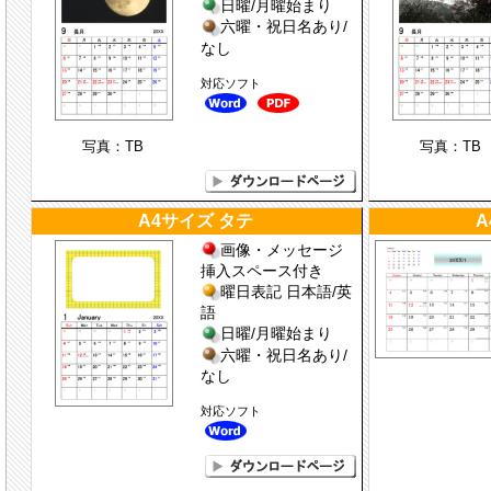
日曜/月曜始まり
六曜・祝日名あり/
なし
対応ソフト
写真：TB
写真：TB
A4サイズ タテ
A
画像・メッセージ
挿入スペース付き
曜日表記 日本語/英
語
日曜/月曜始まり
六曜・祝日名あり/
なし
対応ソフト