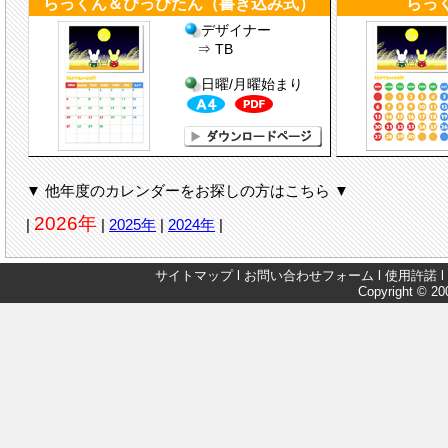
らっくん＆ぴっぴたん（書き込み式）
らっ
デザイナー
⇒ TB
日曜/月曜始まり
▼ 他年度のカレンダーをお探しの方はこちら ▼
2026年
|
|
2025年
|
2024年
|
サイトマップ
l
お問い合わせフォーム
l
使用許諾
l
Copyright © 200