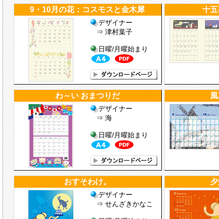
9・10月の花：コスモスと金木犀
十五
デザイナー
⇒ 津村葉子
日曜/月曜始まり
わ～い おまつりだ
風
デザイナー
⇒ 海
日曜/月曜始まり
おすそわけ。
夕
デザイナー
⇒ せんざきかなこ