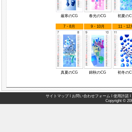
厳寒のCG
春光のCG
初夏のC
7・8月
9・10月
11・12
真夏のCG
錦秋のCG
初冬のC
サイトマップ
l
お問い合わせフォーム
l
使用許諾
l
Copyright © 200