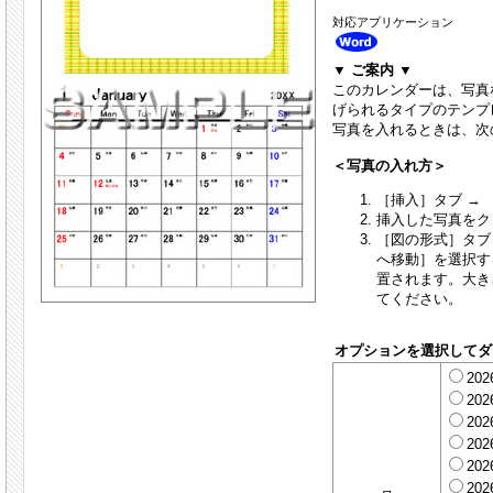
対応アプリケーション
▼ ご案内 ▼
このカレンダーは、写真
げられるタイプのテンプ
写真を入れるときは、次
＜写真の入れ方＞
［挿入］タブ →
挿入した写真をク
［図の形式］タブ 
へ移動］を選択す
置されます。大き
てください。
オプションを選択してダ
20
20
20
20
20
20