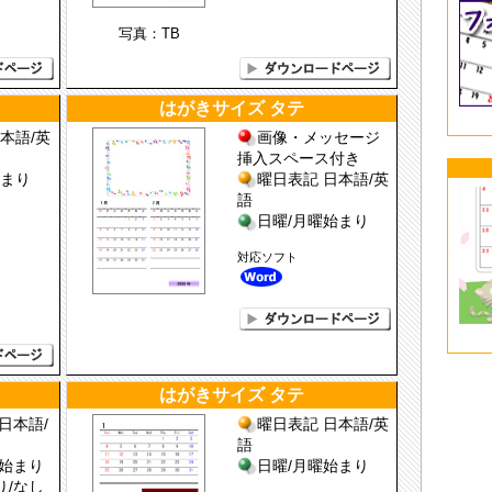
写真：TB
はがきサイズ タテ
本語/英
画像・メッセージ
挿入スペース付き
始まり
曜日表記 日本語/英
語
日曜/月曜始まり
対応ソフト
はがきサイズ タテ
日本語/
曜日表記 日本語/英
語
曜始まり
日曜/月曜始まり
り/なし