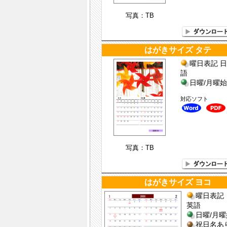
写真：TB
はがきサイズ タテ
曜日表記 日
語
日曜/月曜
対応ソフト
写真：TB
はがきサイズ ヨコ
曜日表記 
英語
日曜/月
祝日名あ