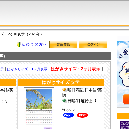
ズ・2ヶ月表示（2026年）
初めての方へ
年）
|
|
はがきサイズ・2ヶ月表示
|
表示
はがきサイズ・1ヶ月表示
はがきサイズ タテ
本語/英
曜日表記 日本語/英
語
始まり
日曜/月曜始まり
対応ソフト