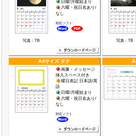
日曜/月曜始まり
六曜・祝日名あり/
なし
対応ソフト
写真：TB
写真：TB
A4サイズ タテ
A
画像・メッセージ
挿入スペース付き
曜日表記 日本語/英
語
日曜/月曜始まり
六曜・祝日名あり/
なし
対応ソフト