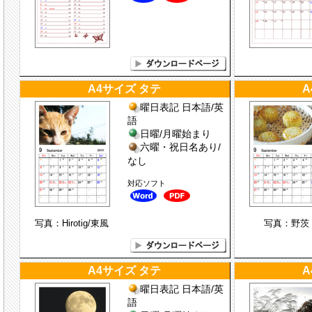
A4サイズ タテ
A
曜日表記 日本語/英
語
日曜/月曜始まり
六曜・祝日名あり/
なし
対応ソフト
写真：Hirotig/東風
写真：野茨
A4サイズ タテ
A
曜日表記 日本語/英
語