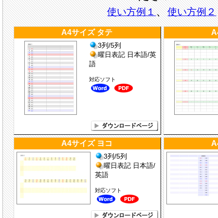
、
使い方例１
使い方例２
A4サイズ タテ
A
3列/5列
曜日表記 日本語/英
語
対応ソフト
A4サイズ ヨコ
A
3列/5列
曜日表記 日本語/
英語
対応ソフト