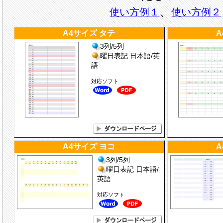
、
使い方例１
使い方例２
A4サイズ タテ
A
3列/5列
曜日表記 日本語/英
語
対応ソフト
A4サイズ ヨコ
A
3列/5列
曜日表記 日本語/
英語
対応ソフト