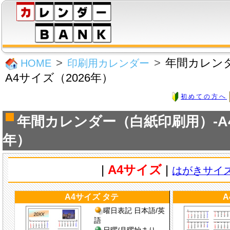
年間カレン
HOME
印刷用カレンダー
A4サイズ（2026年）
初めての方へ
年間カレンダー（白紙印刷用）-A4
年）
|
A4サイズ
|
はがきサイ
A4サイズ タテ
A
曜日表記 日本語/英
語