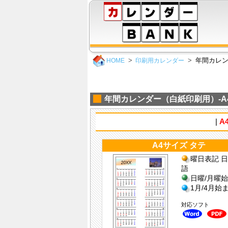
年間カレン
HOME
印刷用カレンダー
年間カレンダー（白紙印刷用）-A4
|
A
A4サイズ タテ
曜日表記 日
語
日曜/月曜
1月/4月始
対応ソフト