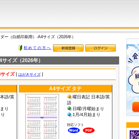
ダー（白紙印刷用）-A4サイズ（2026年）
初めての方へ
サイズ（2026年）
4サイズ
|
|
はがきサイズ
A4サイズ タテ
本語/英
曜日表記 日本語/英
語
始まり
日曜/月曜始まり
まり
1月/4月始まり
対応ソフト