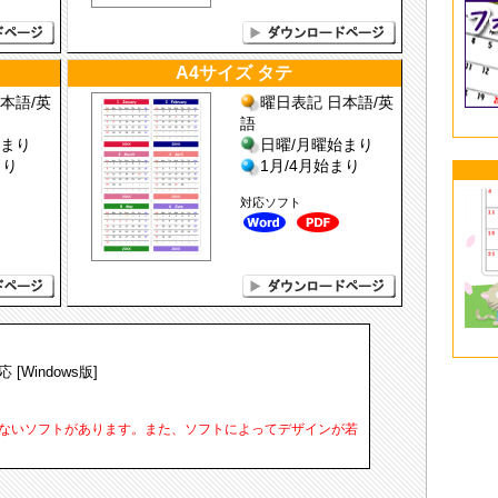
A4サイズ タテ
本語/英
曜日表記 日本語/英
語
始まり
日曜/月曜始まり
まり
1月/4月始まり
対応ソフト
対応 [Windows版]
いないソフトがあります。また、ソフトによってデザインが若