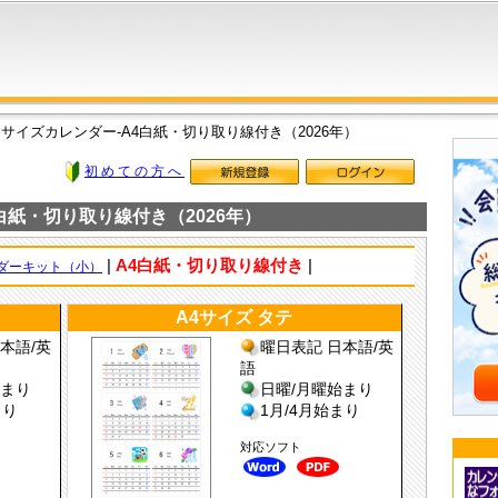
サイズカレンダー-A4白紙・切り取り線付き（2026年）
初めての方へ
白紙・切り取り線付き（2026年）
|
A4白紙・切り取り線付き
|
ダーキット（小）
A4サイズ タテ
本語/英
曜日表記 日本語/英
語
始まり
日曜/月曜始まり
まり
1月/4月始まり
対応ソフト