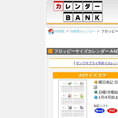
フロッピー
HOME
印刷用カレンダー
フロッピーサイズカレンダー-A4
|
サンワサプライ手作りカレン
A4サイズ タテ
曜日表記 日
語
日曜/月曜
1月/4月始
対応ソフト