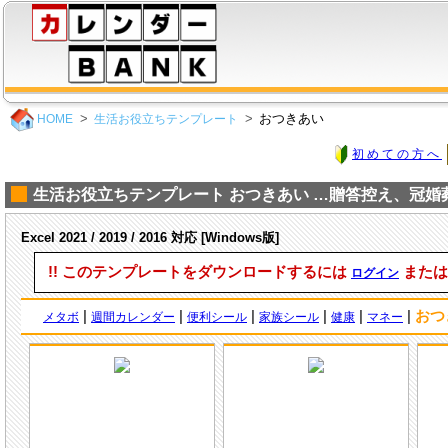
おつきあい
HOME
生活お役立ちテンプレート
初めての方へ
生活お役立ちテンプレート おつきあい …贈答控え、冠婚
Excel 2021 / 2019 / 2016 対応 [Windows版]
!! このテンプレートをダウンロードするには
また
ログイン
|
|
|
|
|
|
おつ
メタボ
週間カレンダー
便利シール
家族シール
健康
マネー