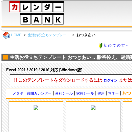
おつきあい
HOME
生活お役立ちテンプレート
初めての方へ
生活お役立ちテンプレート おつきあい …贈答控え、冠婚
Excel 2021 / 2019 / 2016 対応 [Windows版]
!! このテンプレートをダウンロードするには
また
ログイン
|
|
|
|
|
|
おつ
メタボ
週間カレンダー
便利シール
家族シール
健康
マネー