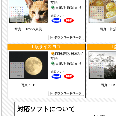
英語
日曜/月曜始まり
対応ソフト
写真：Hirotig/東風
写真：野
L版サイズ ヨコ
L
曜日表記 日本語/
英語
日曜/月曜始まり
対応ソフト
写真：TB
写真：TB
対応ソフトについて