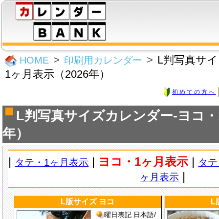
L判写真サ
HOME
印刷用カレンダー
1ヶ月表示（2026年）
初めての方へ
L判写真サイズカレンダー-ヨコ・1
年）
|
|
ヨコ・1ヶ月表示
|
タテ・1ヶ月表示
タテ
|
ヶ月表示
L版サイズ ヨコ
L
曜日表記 日本語/