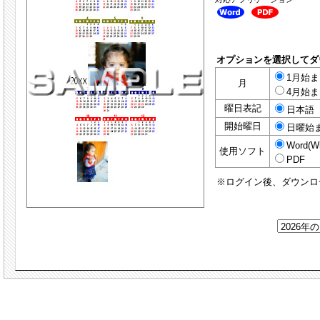
オプションを選択してダ
1月始まり
月
4月始まり
曜日表記
日本語
開始曜日
日曜始
Word(W
使用ソフト
PDF
※ログイン後、ダウンロ