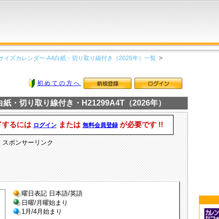
サイズカレンダー-A4白紙・切り取り線付き（2026年）一覧
初めての方へ
紙・切り取り線付き・H21299A4T（2026年）
ドするには
または
が必要です !!
ログイン
無料会員登録
スポンサーリンク
曜日表記 日本語/英語
日曜/月曜始まり
1月/4月始まり