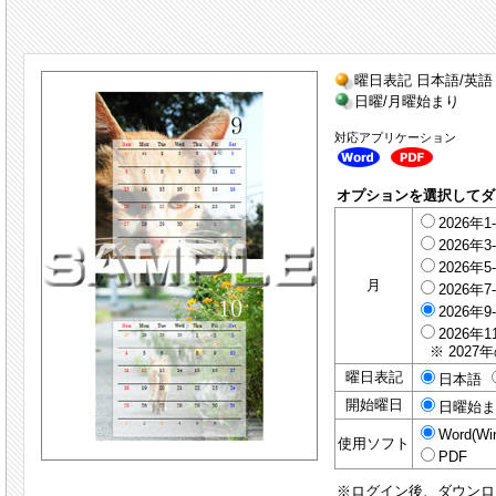
曜日表記 日本語/英語
日曜/月曜始まり
対応アプリケーション
オプションを選択してダ
2026年1
2026年3
2026年5
月
2026年7
2026年9
2026年1
※ 2027
曜日表記
日本語
開始曜日
日曜始
Word(Wi
使用ソフト
PDF
※ログイン後、ダウンロ