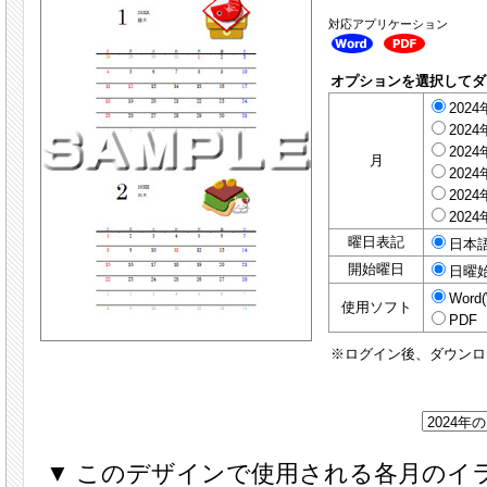
対応アプリケーション
オプションを選択してダ
2024
2024
2024
月
2024
2024
2024
曜日表記
日本
開始曜日
日曜
Word(
使用ソフト
PDF
※ログイン後、ダウンロ
▼ このデザインで使用される各月のイ