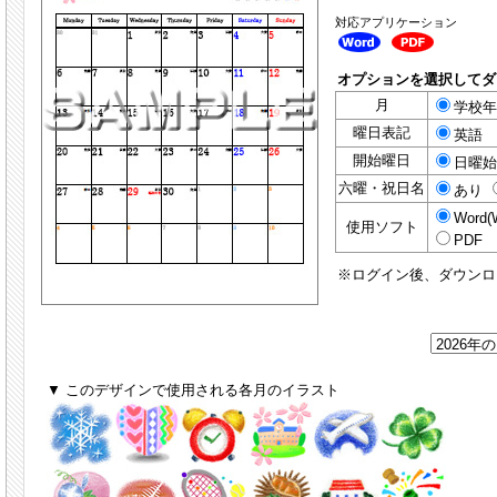
対応アプリケーション
オプションを選択してダ
月
学校年
曜日表記
英語
開始曜日
日曜
六曜・祝日名
あり
Word(
使用ソフト
PDF
※ログイン後、ダウンロ
▼ このデザインで使用される各月のイラスト