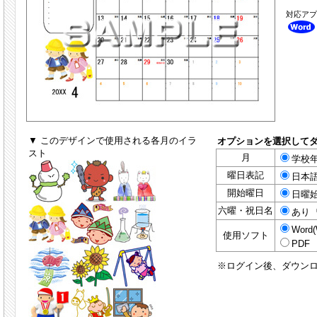
対応ア
▼ このデザインで使用される各月のイラ
オプションを選択して
スト
月
学校年
曜日表記
日本
開始曜日
日曜
六曜・祝日名
あり
Word(
使用ソフト
PDF
※ログイン後、ダウン