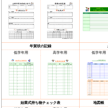
年賀状の記録
低学年用
高学年用
低学年用
始業式持ち物チェック表
地図帳