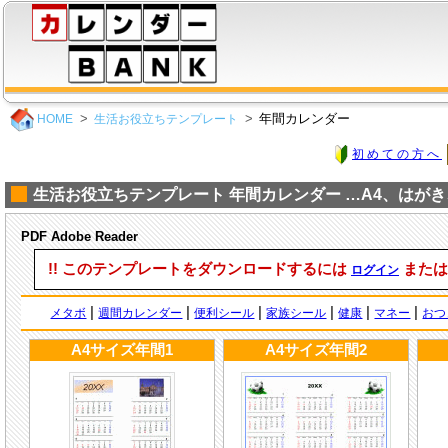
年間カレンダー
HOME
生活お役立ちテンプレート
初めての方へ
生活お役立ちテンプレート 年間カレンダー …A4、はが
PDF Adobe Reader
!! このテンプレートをダウンロードするには
また
ログイン
|
|
|
|
|
|
メタボ
週間カレンダー
便利シール
家族シール
健康
マネー
おつ
A4サイズ年間1
A4サイズ年間2