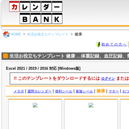
健康
HOME
生活お役立ちテンプレート
初めての方へ
生活お役立ちテンプレート 健康 …体重記録、血圧記録、
Excel 2021 / 2019 / 2016 対応 [Windows版]
!! このテンプレートをダウンロードするには
また
ログイン
|
|
|
|
健康
|
|
メタボ
週間カレンダー
便利シール
家族シール
マネー
お