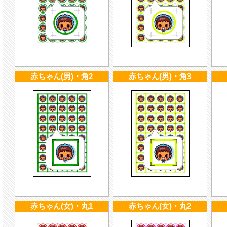
赤ちゃん(男)・角2
赤ちゃん(男)・角3
赤ちゃん(女)・丸1
赤ちゃん(女)・丸2