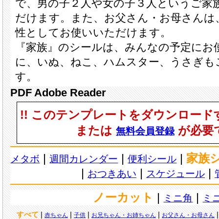
で、男の子２人や女の子３人というご家
だけます。また、お父さん・お母さんは
性としてお使いいただけます。
『家族』のシールは、みんなの予定にお
に、いぬ、ねこ、ハムスター、うさぎも
す。
PDF Adobe Reader
!! このテンプレートをダウンロー
または
が必要で
無料会員登録
|
|
|
家族
メタボ
週間カレンダー
便利シール
|
|
|
おつきあい
スケジュール
ノーカット
|
|
ミニ角
ミ
すべて
|
|
|
|
赤ちゃん
子供
お兄ちゃん・お姉ちゃん
お父さん・お母さん