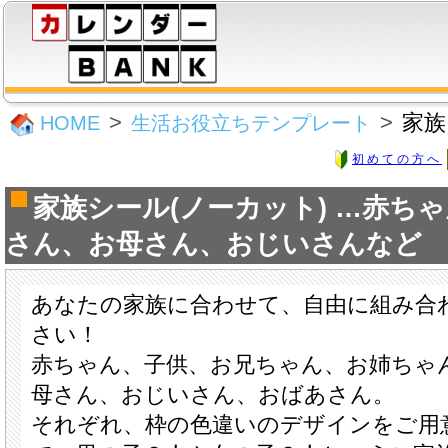
家族
HOME
生活お役立ちテンプレート
初めての方へ
家族シール(ノーカット) …赤ち
さん、お母さん、おじいさんなど
あなたの家族に合わせて、自由に組み合
さい！
赤ちゃん、子供、お兄ちゃん、お姉ちゃ
母さん、おじいさん、おばあさん。
それぞれ、枠の色違いのデザインをご用