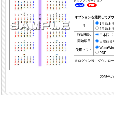
対応アプリケーション
オプションを選択してダ
1月始まり(
月
4月始まり(
曜日表記
日本語
開始曜日
日曜始ま
Word(Win
使用ソフト
PDF
※ログイン後、ダウンロ