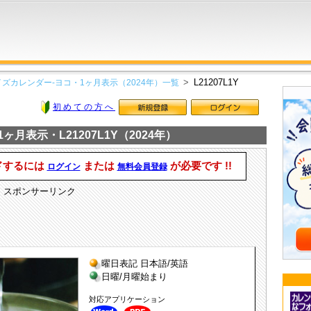
L21207L1Y
ズカレンダー-ヨコ・1ヶ月表示（2024年）一覧
初めての方へ
月表示・L21207L1Y（2024年）
ドするには
または
が必要です !!
ログイン
無料会員登録
スポンサーリンク
曜日表記 日本語/英語
日曜/月曜始まり
対応アプリケーション