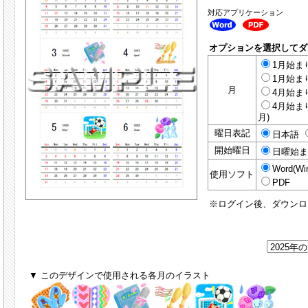
対応アプリケーション
オプションを選択してダ
1月始まり
1月始まり
月
4月始まり
4月始まり
月)
曜日表記
日本語
開始曜日
日曜始
Word(Wi
使用ソフト
PDF
※ログイン後、ダウンロ
▼ このデザインで使用される各月のイラスト