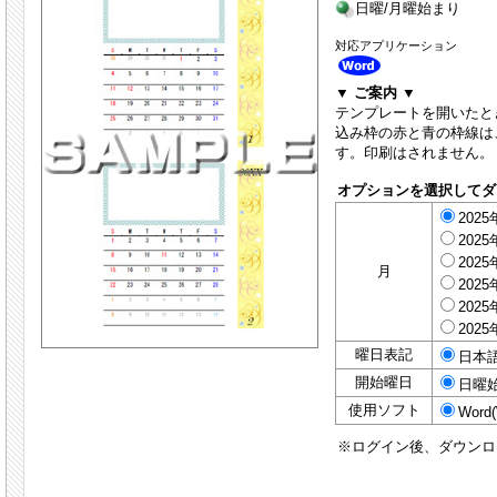
日曜/月曜始まり
対応アプリケーション
▼ ご案内 ▼
テンプレートを開いたと
込み枠の赤と青の枠線は
す。印刷はされません。
オプションを選択してダ
2025
2025
2025
月
2025
2025
2025
曜日表記
日本
開始曜日
日曜
使用ソフト
Word(
※ログイン後、ダウンロ