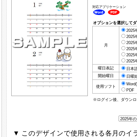
対応アプリケーション
オプションを選択してダ
2025
2025
2025
月
2025
2025
2025
曜日表記
日本
開始曜日
日曜
Word(
使用ソフト
PDF
※ログイン後、ダウンロ
▼ このデザインで使用される各月のイ